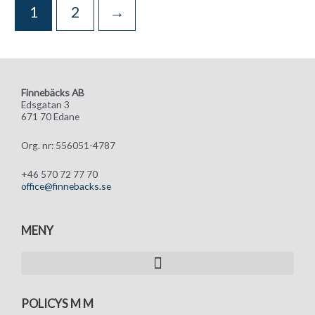
1
2
→
Finnebäcks AB
Edsgatan 3
671 70 Edane
Org. nr: 556051-4787
+46 570 72 77 70
office@finnebacks.se
MENY
POLICYS M M