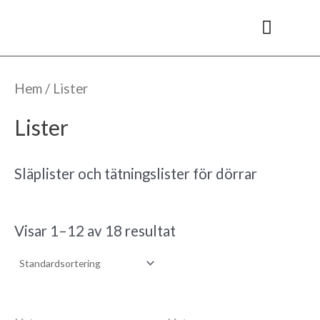
Hoppa
till
innehåll
Kyl- & frysrum
Hem
/ Lister
Lister
Släplister och tätningslister för dörrar
Visar 1–12 av 18 resultat