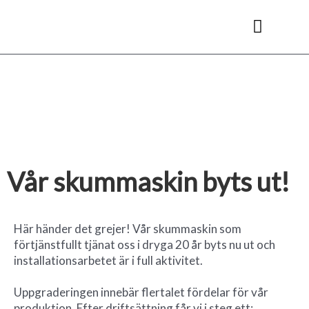
Hoppa
till
innehåll
Kyl- & frysrum
Vår skummaskin byts ut!
Här händer det grejer! Vår skummaskin som
förtjänstfullt tjänat oss i dryga 20 år byts nu ut och
installationsarbetet är i full aktivitet.
Uppgraderingen innebär flertalet fördelar för vår
produktion. Efter driftsättning får vi i steg ett: