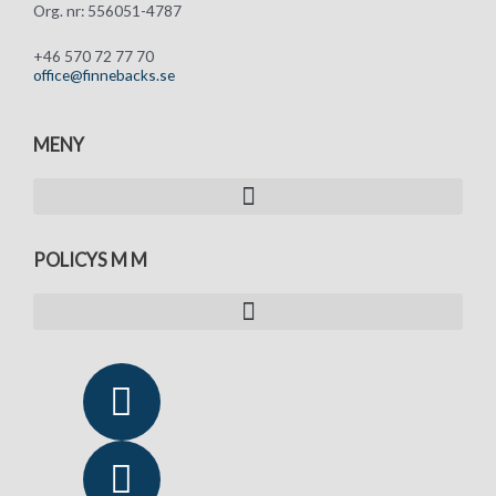
Org. nr: 556051-4787
+46 570 72 77 70
office@finnebacks.se
MENY
POLICYS M M
Y
L
o
i
u
n