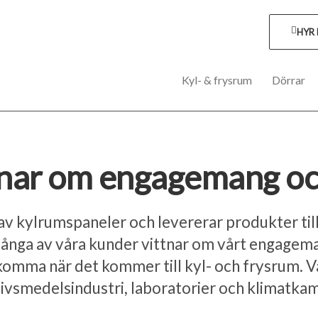
HYR
Kyl- & frysrum
Dörrar
nar om engagemang och 
av kylrumspaneler och levererar produkter til
nga av våra kunder vittnar om vårt engagemang
komma när det kommer till kyl- och frysrum. V
r, livsmedelsindustri, laboratorier och klimatk