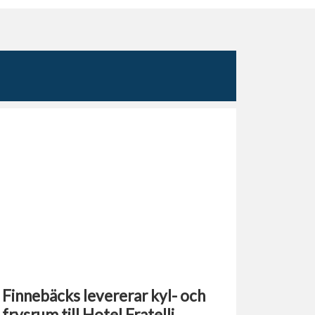
Finnebäcks levererar kyl- och
frysrum till Hotel Fratelli