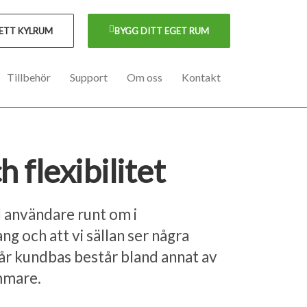
 ETT KYLRUM
BYGG DITT EGET RUM
Tillbehör
Support
Om oss
Kontakt
flexibilitet
l användare runt om i
 och att vi sällan ser några
år kundbas består bland annat av
ammare.