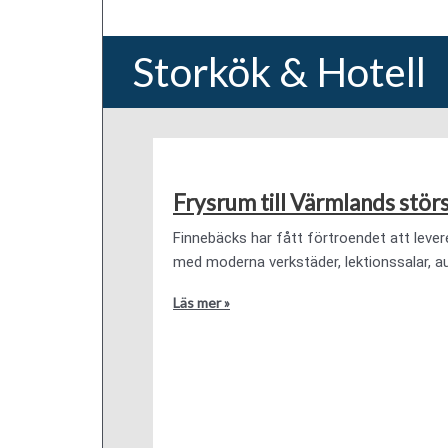
Storkök & Hotell
Frysrum till Värmlands stö
Finnebäcks har fått förtroendet att leve
med moderna verkstäder, lektionssalar, aul
Läs mer »