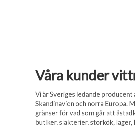
Hoppa
till
innehåll
Våra kunder vitt
Vi är Sveriges ledande producent 
Skandinavien och norra Europa. Må
gränser för vad som går att åstad
butiker, slakterier, storkök, lage