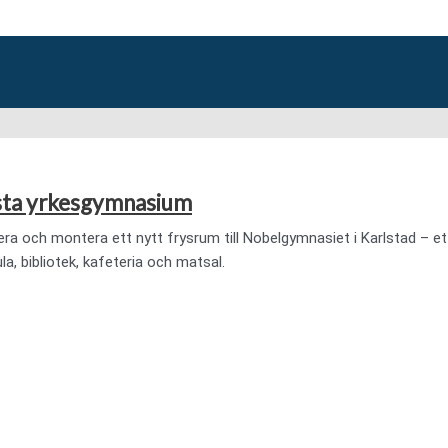
rsta yrkesgymnasium
rera och montera ett nytt frysrum till Nobelgymnasiet i Karlstad –
a, bibliotek, kafeteria och matsal.