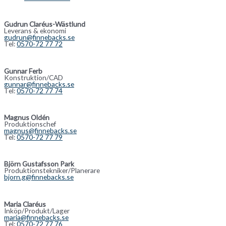
Gudrun Claréus-Wästlund
Leverans & ekonomi
gudrun@finnebacks.se
Tel:
0570-72 77 72
Gunnar Ferb
Konstruktion/CAD
gunnar@finnebacks.se
Tel:
0570-72 77 74
Magnus Oldén
Produktionschef
magnus@finnebacks.se
Tel:
0570-72 77 79
Björn Gustafsson Park
Produktionstekniker/Planerare
bjorn.g@finnebacks.se
Maria Claréus
Inköp/Produkt/Lager
maria@finnebacks.se
Tel:
0570-72 77 76