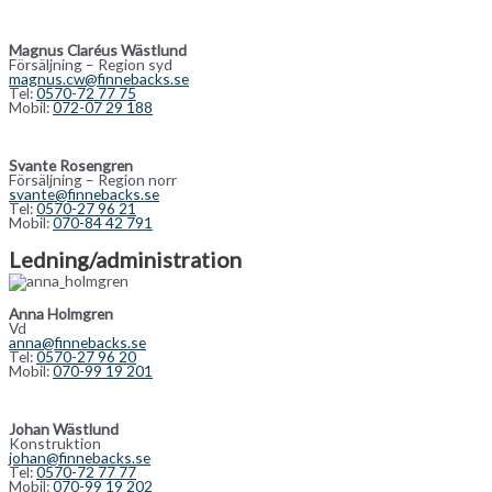
Magnus Claréus Wästlund
Försäljning – Region syd
magnus.cw@finnebacks.se
Tel:
0570-72 77 75
Mobil:
072-07 29 188
Svante Rosengren
Försäljning – Region norr
svante@finnebacks.se
Tel:
0570-27 96 21
Mobil:
070-84 42 791
Ledning/administration
Anna Holmgren
Vd
anna@finnebacks.se
Tel:
0570-27 96 20
Mobil:
070-99 19 201
Johan Wästlund
Konstruktion
johan@finnebacks.se
Tel:
0570-72 77 77
Mobil:
070-99 19 202