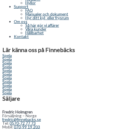
Hyllor
Support
FAQ
Manualer och dokument
Hyr ditt kyl- eller frysrum
Om oss
Så här gör vi affärer
Våra kunder
Hållbarhet
Kontakt
Lär känna oss på Finnebäcks
Spela
Spela
Spela
Spela
Spela
Spela
Spela
Spela
Spela
Spela
Spela
Säljare
Fredric Holmgren
Försäljning – Norge
fredric@finnebacks.se
Tel:
0570-72 77 73
Mobil:
070-99 19 203