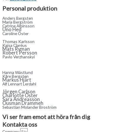
Personal produktion
Anders Bergsten
Maria Bergström
Catrine Albinsson
Uno Hed
Caroline Öster
Thomas Karlsson
Kajsa Claréus
Mats Ryman
Robert Persson
Pavlo Verzhanskyi
Hanna Wästlund
Kåre Bergsten
Markus Hjärt
Alf Lennart Lerdahl
Jörgen Carlson
Charlotte Öster
Sara Andreasson
Ousman Drammeh
Sebastian Molander Broström
Vi ser fram emot att höra från dig​
Kontakta oss
Company