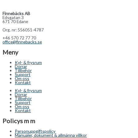
Finnebäcks AB
Edsgatan 3
671 70 Edane
Org. nr: 556051-4787
+46 570 72 77 70
office@finnebacks.se
Meny
Kyl- & frysrum
Dörrar
Tillbehör
Support
Om oss
Kontakt
Kyl- & frysrum
Dörrar
Tillbehör
Support
Om oss
Kontakt
Policys m m
Personuppgiftspolicy
Manualer, dokument & allmänna villkor