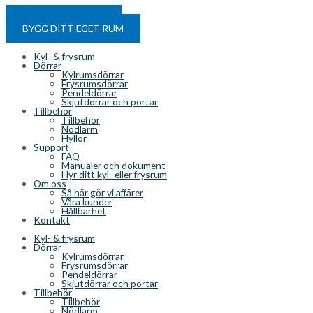
Hoppa till innehåll
HYR ETT KYLRUM
BYGG DITT EGET RUM
Kyl- & frysrum
Dörrar
Kylrumsdörrar
Frysrumsdörrar
Pendeldörrar
Skjutdörrar och portar
Tillbehör
Tillbehör
Nödlarm
Hyllor
Support
FAQ
Manualer och dokument
Hyr ditt kyl- eller frysrum
Om oss
Så här gör vi affärer
Våra kunder
Hållbarhet
Kontakt
Kyl- & frysrum
Dörrar
Kylrumsdörrar
Frysrumsdörrar
Pendeldörrar
Skjutdörrar och portar
Tillbehör
Tillbehör
Nödlarm