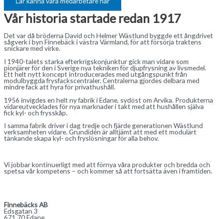
Lär känna våra medarbetare här
Vår historia startade redan 1917
Det var då bröderna David och Helmer Wästlund byggde ett ångdrivet
sågverk i byn Finnebäck i västra Värmland, för att försörja traktens
snickare med virke.
I 1940-talets starka efterkrigskonjunktur gick man vidare som
pionjärer för den i Sverige nya tekniken för djupfrysning av livsmedel.
Ett helt nytt koncept introducerades med utgångspunkt från
modulbyggda frysfackscentraler. Centralerna gjordes delbara med
mindre fack att hyra för privathushåll.
1956 invigdes en helt ny fabrik i Edane, sydöst om Arvika. Produkterna
vidareutvecklades för nya marknader i takt med att hushållen själva
fick kyl- och frysskåp.
I samma fabrik driver i dag tredje och fjärde generationen Wästlund
verksamheten vidare. Grundidén är alltjämt att med ett modulärt
tänkande skapa kyl- och fryslösningar för alla behov.
Vi jobbar kontinuerligt med att förnya våra produkter och bredda och
spetsa vår kompetens – och kommer så att fortsätta även i framtiden.
Finnebäcks AB
Edsgatan 3
671 70 Edane