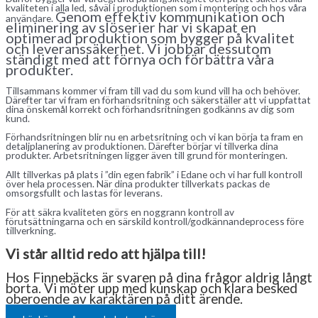
kvaliteten i alla led, såväl i produktionen som i montering och hos våra
Genom effektiv kommunikation och
användare.
eliminering av slöserier har vi skapat en
optimerad produktion som bygger på kvalitet
och leveranssäkerhet. Vi jobbar dessutom
ständigt med att förnya och förbättra våra
produkter.
Tillsammans kommer vi fram till vad du som kund vill ha och behöver.
Därefter tar vi fram en förhandsritning och säkerställer att vi uppfattat
dina önskemål korrekt och förhandsritningen godkänns av dig som
kund.
Förhandsritningen blir nu en arbetsritning och vi kan börja ta fram en
detaljplanering av produktionen. Därefter börjar vi tillverka dina
produkter. Arbetsritningen ligger även till grund för monteringen.
Allt tillverkas på plats i ”din egen fabrik” i Edane och vi har full kontroll
över hela processen. När dina produkter tillverkats packas de
omsorgsfullt och lastas för leverans.
För att säkra kvaliteten görs en noggrann kontroll av
förutsättningarna och en särskild kontroll/godkännandeprocess före
tillverkning.
Vi står alltid redo att hjälpa till!
Hos Finnebäcks är svaren på dina frågor aldrig långt
borta. Vi möter upp med kunskap och klara besked
oberoende av karaktären på ditt ärende.