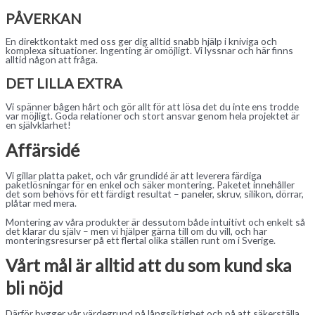
PÅVERKAN
En direktkontakt med oss ger dig alltid snabb hjälp i kniviga och
komplexa situationer. Ingenting är omöjligt. Vi lyssnar och här finns
alltid någon att fråga.
DET LILLA EXTRA
Vi spänner bågen hårt och gör allt för att lösa det du inte ens trodde
var möjligt. Goda relationer och stort ansvar genom hela projektet är
en självklarhet!
Affärsidé
Vi gillar platta paket, och vår grundidé är att leverera färdiga
paketlösningar för en enkel och säker montering. Paketet innehåller
det som behövs för ett färdigt resultat – paneler, skruv, silikon, dörrar,
plåtar med mera.
Montering av våra produkter är dessutom både intuitivt och enkelt så
det klarar du själv – men vi hjälper gärna till om du vill, och har
monteringsresurser på ett flertal olika ställen runt om i Sverige.
Vårt mål är alltid att du som kund ska
bli nöjd
Därför bygger vår värdegrund på långsiktighet och på att säkerställa