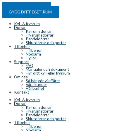
Hoppa till innehåll
HYR ETT KYLRUM
BYGG DITT EGET RUM
Kyl- & frysrum
Dörrar
Kylrumsdörrar
Frysrumsdörrar
Pendeldörrar
Skjutdörrar och portar
Tillbehör
Tillbehör
Nödlarm
Hyllor
Support
FAQ
Manualer och dokument
Hyr ditt kyl- eller frysrum
Om oss
Så här gör vi affärer
Våra kunder
Hållbarhet
Kontakt
Kyl- & frysrum
Dörrar
Kylrumsdörrar
Frysrumsdörrar
Pendeldörrar
Skjutdörrar och portar
Tillbehör
Tillbehör
Nödlarm