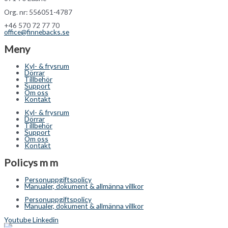
Org. nr: 556051-4787
+46 570 72 77 70
office@finnebacks.se
Meny
Kyl- & frysrum
Dörrar
Tillbehör
Support
Om oss
Kontakt
Kyl- & frysrum
Dörrar
Tillbehör
Support
Om oss
Kontakt
Policys m m
Personuppgiftspolicy
Manualer, dokument & allmänna villkor
Personuppgiftspolicy
Manualer, dokument & allmänna villkor
Youtube
Linkedin