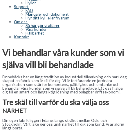
Hyllor
Support
FAQ
Manualer och dokument
Hyr ditt kyl- eller frysrum
Om oss
Så här gör vi affärer
Våra kunder
Hållbarhet
Kontakt
Vi behandlar våra kunder som vi
själva vill bli behandlade
Finnebäcks har en lång tradition av industriell tillverkning och har i dag
skapat en fabrik som är till för dig. Vi är fortfarande en jordnära
organisation som står för kompetens, pålitlighet och omtanke och
behandlar våra kunder som vi själva vill bli behandlade. Låt oss hjälpa
dig till en smart och långsiktig lösning med oslagbar driftsekonomi.
Tre skäl till varför du ska välja oss
NÄRHET
Din egen fabrik ligger i Edane, längs stråket mellan Oslo och
Stockholm. Vårt läge ger oss unik närhet till dig som kund. Vi är aldrig
långt borta.