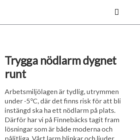
Hoppa
till
innehåll
Kyl- & frysrum
Trygga nödlarm dygnet
runt
Arbetsmiljölagen är tydlig, utrymmen
under -5°C, där det finns risk för att bli
instängd ska ha ett nödlarm på plats.
Därför har vi på Finnebäcks tagit fram
lösningar som är både moderna och
pålitliga. Vårt larm blinkar och ljuder