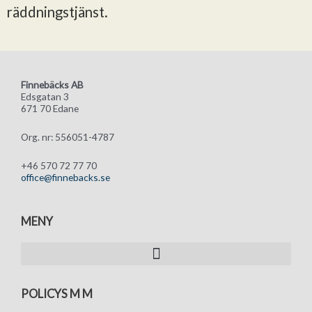
räddningstjänst.
Finnebäcks AB
Edsgatan 3
671 70 Edane
Org. nr: 556051-4787
+46 570 72 77 70
office@finnebacks.se
MENY
POLICYS M M