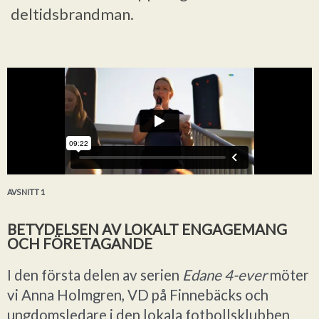
deltidsbrandman.
AVSNITT 1
BETYDELSEN AV LOKALT ENGAGEMANG
OCH FÖRETAGANDE
I den första delen av serien
Edane 4-ever
möter
vi Anna Holmgren, VD på Finnebäcks och
ungdomsledare i den lokala fotbollsklubben