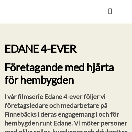
Hoppa
till
innehåll
Kyl- & frysrum
EDANE 4-EVER
Företagande med hjärta
för hembygden
I vår filmserie Edane 4-ever följer vi
företagsledare och medarbetare på
Finnebäcks i deras engagemang i och för
hembygden runt Edane. Vi möter personer
med olika roller, kunskaper och drivkrafter