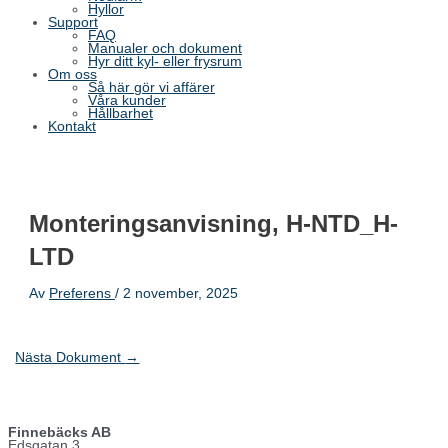
Hyllor
Support
FAQ
Manualer och dokument
Hyr ditt kyl- eller frysrum
Om oss
Så här gör vi affärer
Våra kunder
Hållbarhet
Kontakt
Monteringsanvisning, H-NTD_H-
LTD
Av
Preferens
/
2 november, 2025
Nästa Dokument
→
Finnebäcks AB
Edsgatan 3