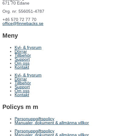
671 70 Edane
Org. nr: 556051-4787
+46 570 72 77 70
office@finnebacks.se
Meny
Kyl- & frysrum
Dörrar
Tillbehör
Support
Om oss
Kontakt
Kyl- & frysrum
Dörrar
Tillbehör
Support
Om oss
Kontakt
Policys m m
Personuppgiftspolicy
Manualer, dokument & allmänna villkor
Personuppgiftspolicy
Manualer, dokument & allmänna villkor