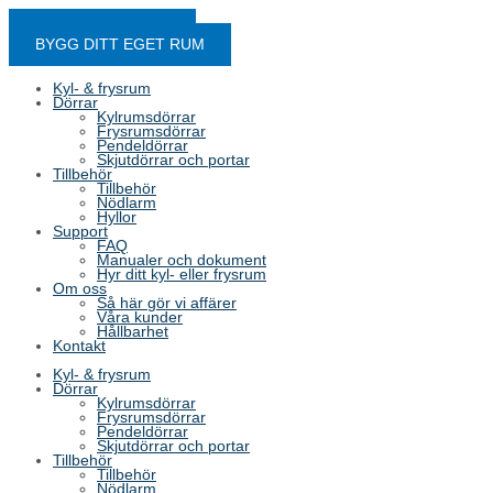
Hoppa till innehåll
HYR ETT KYLRUM
BYGG DITT EGET RUM
Kyl- & frysrum
Dörrar
Kylrumsdörrar
Frysrumsdörrar
Pendeldörrar
Skjutdörrar och portar
Tillbehör
Tillbehör
Nödlarm
Hyllor
Support
FAQ
Manualer och dokument
Hyr ditt kyl- eller frysrum
Om oss
Så här gör vi affärer
Våra kunder
Hållbarhet
Kontakt
Kyl- & frysrum
Dörrar
Kylrumsdörrar
Frysrumsdörrar
Pendeldörrar
Skjutdörrar och portar
Tillbehör
Tillbehör
Nödlarm