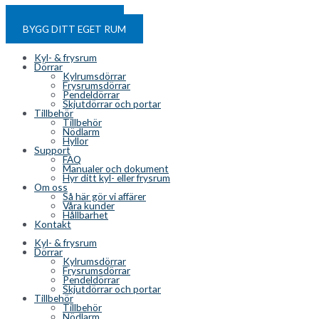
Hoppa till innehåll
HYR ETT KYLRUM
BYGG DITT EGET RUM
Kyl- & frysrum
Dörrar
Kylrumsdörrar
Frysrumsdörrar
Pendeldörrar
Skjutdörrar och portar
Tillbehör
Tillbehör
Nödlarm
Hyllor
Support
FAQ
Manualer och dokument
Hyr ditt kyl- eller frysrum
Om oss
Så här gör vi affärer
Våra kunder
Hållbarhet
Kontakt
Kyl- & frysrum
Dörrar
Kylrumsdörrar
Frysrumsdörrar
Pendeldörrar
Skjutdörrar och portar
Tillbehör
Tillbehör
Nödlarm