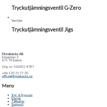
Tryckutjämningsventil G-Zero
Ventiler
Tryckutjämningsventil Jigs
Finnebäcks AB
Edsgatan 3
671 70 Edane
Org. nr: 556051-4787
+46 570 72 77 70
office@finnebacks.se
Meny
Kyl- & frysrum
Dörrar
Tillbehör
Support