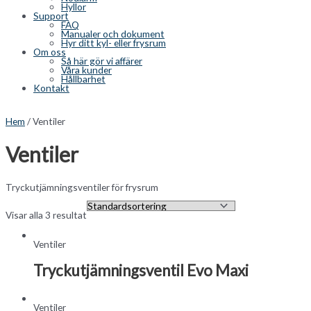
Hyllor
Support
FAQ
Manualer och dokument
Hyr ditt kyl- eller frysrum
Om oss
Så här gör vi affärer
Våra kunder
Hållbarhet
Kontakt
Hem
/ Ventiler
Ventiler
Tryckutjämningsventiler för frysrum
Visar alla 3 resultat
Ventiler
Tryckutjämningsventil Evo Maxi
Ventiler