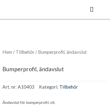
Hoppa
till
innehåll
Kyl- & frysrum
Hem
/
Tillbehör
/ Bumperprofil, ändavslut
Bumperprofil, ändavslut
Art. nr:
A10403
Kategori:
Tillbehör
Ändavslut för bumperprofil, vit.