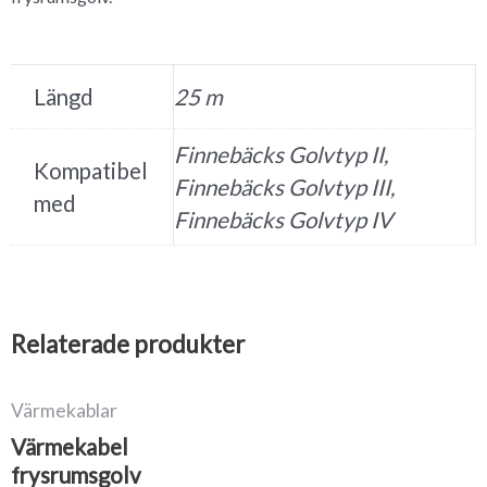
Längd
25 m
Finnebäcks Golvtyp II,
Kompatibel
Finnebäcks Golvtyp III,
med
Finnebäcks Golvtyp IV
Relaterade produkter
Värmekablar
Värmekabel
frysrumsgolv