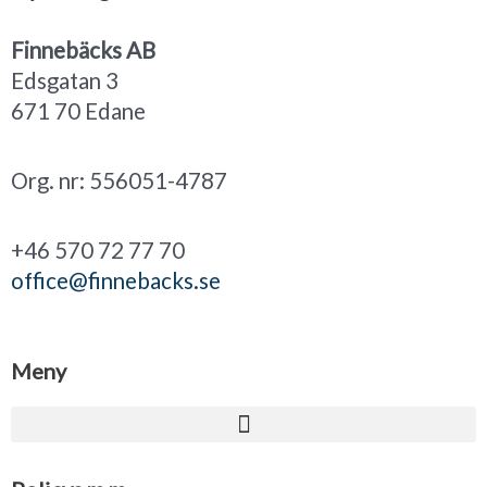
Finnebäcks AB
Edsgatan 3
671 70 Edane
Org. nr: 556051-4787
+46 570 72 77 70
office@finnebacks.se
Meny