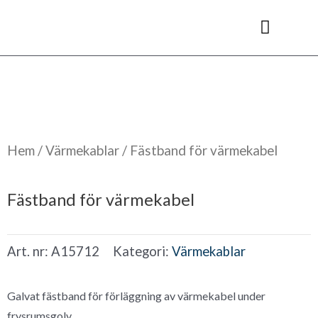
Hoppa
till
innehåll
Kyl- & frysrum
Hem
/
Värmekablar
/ Fästband för värmekabel
Fästband för värmekabel
Art. nr:
A15712
Kategori:
Värmekablar
Galvat fästband för förläggning av värmekabel under
frysrumsgolv.