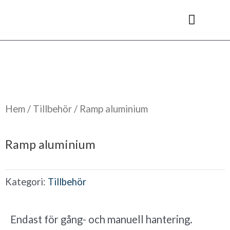
Hoppa
till
innehåll
Kyl- & frysrum
Hem
/
Tillbehör
/ Ramp aluminium
Ramp aluminium
Kategori:
Tillbehör
Endast för gång- och manuell hantering.