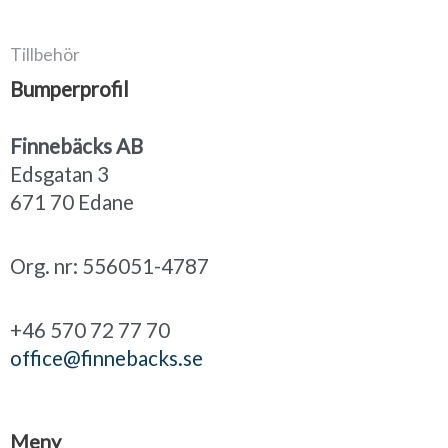
Tillbehör
Bumperprofil
Finnebäcks AB
Edsgatan 3
671 70 Edane
Org. nr: 556051-4787
+46 570 72 77 70
office@finnebacks.se
Meny