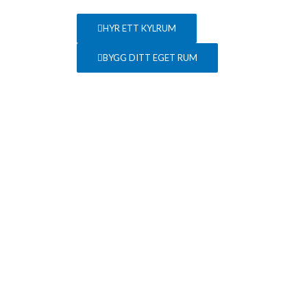
Hoppa
till
HYR ETT KYLRUM
innehåll
BYGG DITT EGET RUM