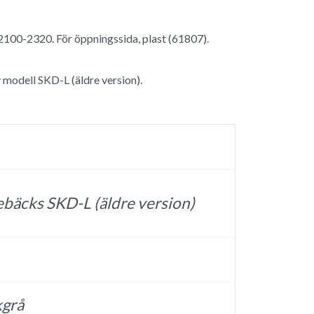
100-2320. För öppningssida, plast (61807).
modell SKD-L (äldre version).
bäcks SKD-L (äldre version)
grå