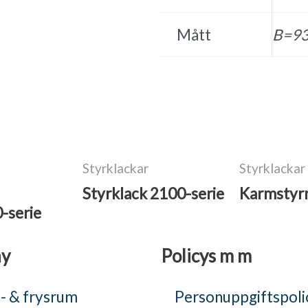
Mått
B=9
Styrklackar
Styrklackar
Styrklack 2100-serie
Karmstyr
-serie
y
Policys m m
- & frysrum
Personuppgiftspoli