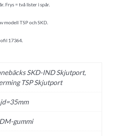
år. Frys = två lister i spår.
av modell TSP och SKD.
ofil 17364.
nnebäcks SKD-IND Skjutport,
erming TSP Skjutport
jd=35mm
DM-gummi