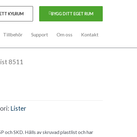
 ETT KYLRUM
BYGG DITT EGET RUM
Tillbehör
Support
Om oss
Kontakt
list 8511
ori:
Lister
SP och SKD. Hålls av skruvad plastlist och har