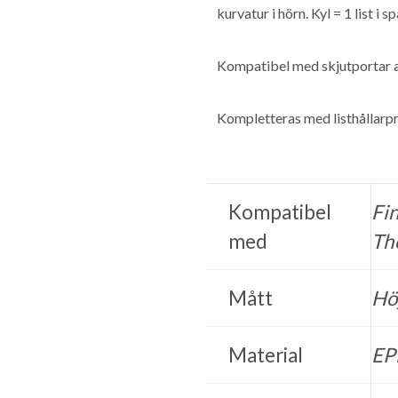
kurvatur i hörn. Kyl = 1 list i sp
Kompatibel med skjutportar 
Kompletteras med listhållarpr
Kompatibel
Fi
med
Th
Mått
Hö
Material
EP