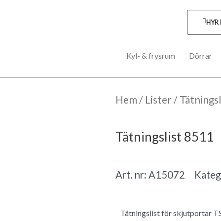
HYR
Kyl- & frysrum
Dörrar
Hem
/
Lister
/ Tätnings
Tätningslist 8511
Art. nr:
A15072
Kateg
Tätningslist för skjutportar T