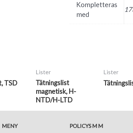
Kompletteras
173
med
Lister
Lister
Tätningslist
t, TSD
Tätningsli
magnetisk, H-
NTD/H-LTD
MENY
POLICYS M M