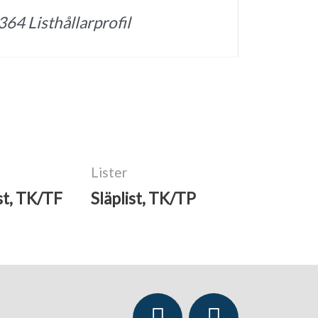
64 Listhållarprofil
Lister
st, TK/TF
Släplist, TK/TP
Y
L